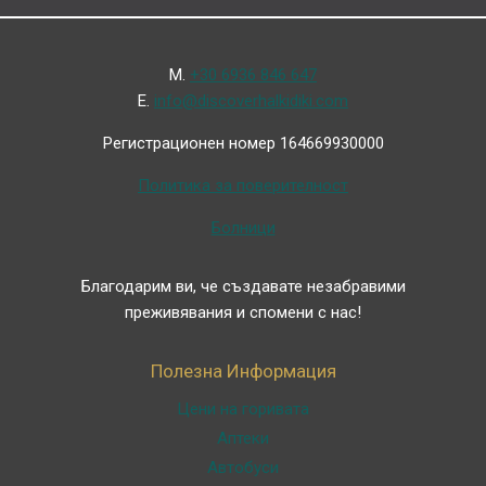
Μ.
+30 6936 846 647
Ε.
info@discoverhalkidiki.com
Регистрационен номер 164669930000
Политика за поверителност
Болници
Благодарим ви, че създавате незабравими
преживявания и спомени с нас!
Полезна Информация
Цени на горивата
Аптеки
Автобуси