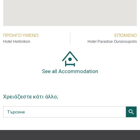
ΠΡΟΗΓΟΎΜΕΝΟ
ΕΠΌΜΕΝΟ
Hotel Hellinikon
Hotel Paradise Ouranoupolis
See all Accommodation
Χρειάζεστε κάτι άλλο;
Search Butt
Search
for: