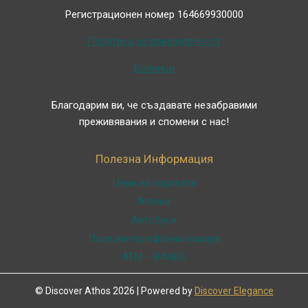
Регистрационен номер 164669930000
Политика за поверителност
Болници
Благодарим ви, че създавате незабравими
преживявания и спомени с нас!
Полезна Информация
Цени на горивата
Аптеки
Автобуси
Полезни телефонни номера
ATM – BANKS
© Discover Athos 2026 | Powered by
Discover Elegance