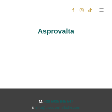
Asprovalta
Μ.
+30 6936 846 647
Ε.
info@discoverhalkidiki.com