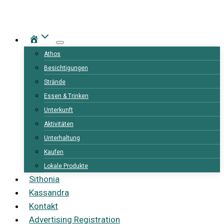
Zum
Inhalt
Die
springen
Windmühle
Athos
in
Besichtigungen
Ierissos
Strände
ist
Essen & Trinken
eine
Unterkunft
einzigartige
Aktivitäten
historische
Unterhaltung
Residenz
Kaufen
die
Lokale Produkte
2006
Sithonia
mit
Kassandra
großer
Kontakt
Sorgfalt
Advertising Registration