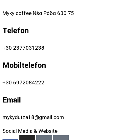
ein
Myky coffee Νέα Ρόδα 630 75
Ort
voller
Telefon
harter
Arbeit
+30 2377031238
und
ständiger
Mobiltelefon
Bemühungen
die
+30 6972084222
Grundbedürfnisse
zu
Email
erfüllen
hat
mykydutza18@gmail.com
sich
die
Social Media & Website
Windmühle