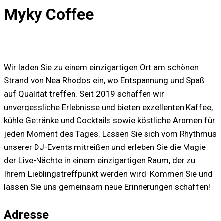
der
Myky Coffee
Vergangenheit
verbindet
sich
harmonisch
Wir laden Sie zu einem einzigartigen Ort am schönen
mit
Strand von Nea Rhodos ein, wo Entspannung und Spaß
modernen
auf Qualität treffen. Seit 2019 schaffen wir
Annehmlichkeiten
unvergessliche Erlebnisse und bieten exzellenten Kaffee,
und
kühle Getränke und Cocktails sowie köstliche Aromen für
schafft
jeden Moment des Tages. Lassen Sie sich vom Rhythmus
einen
unserer DJ-Events mitreißen und erleben Sie die Magie
Raum
der Live-Nächte in einem einzigartigen Raum, der zu
der
Ihrem Lieblingstreffpunkt werden wird. Kommen Sie und
verzaubert
lassen Sie uns gemeinsam neue Erinnerungen schaffen!
und
inspiriert
Adresse
Einst