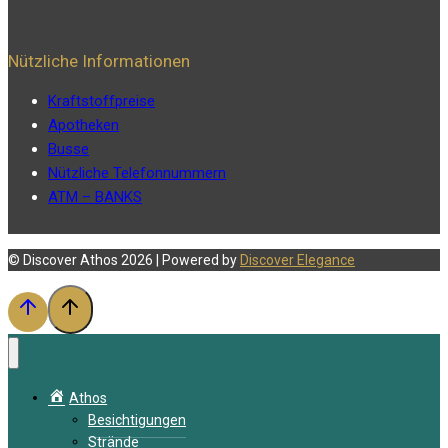
und
Ruhe
Nützliche Informationen
verschmelzen
Der
Kraftstoffpreise
atemberaubende
Apotheken
Busse
Blick
Nützliche Telefonnummern
auf
ATM – BANKS
die
Bucht
von
© Discover Athos 2026 | Powered by
Discover Elegance
Ierissos
schafft
eine
idyllische
Kulisse
Athos
um
Besichtigungen
Strände
die