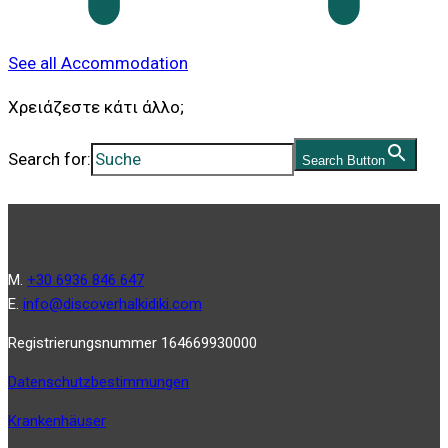
See all Accommodation
Χρειάζεστε κάτι άλλο;
Search for:
Search Button
Μ.
+30 6936 846 647
Ε.
info@discoverhalkidiki.com
Registrierungsnummer 164669930000
Datenschutzbestimmungen
Krankenhäuser