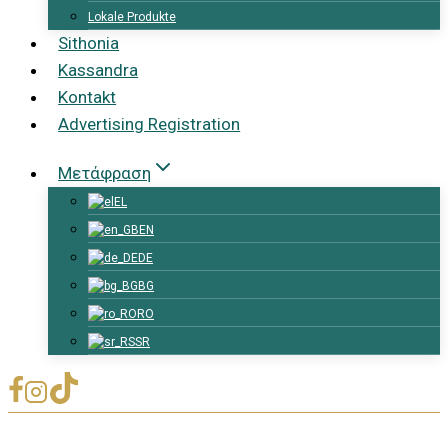
Lokale Produkte
Sithonia
Kassandra
Kontakt
Advertising Registration
Μετάφραση
EL
EN
DE
BG
RO
SR