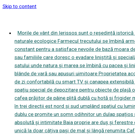
Skip to content
Morile de vânt din Ierissos sunt o reședință istoric
naturale ecologice Farmecul trecutului se îmbină armo
constant pentru a satisface nevoile de bază moara de 
sau familiile care doresc o evadare liniștită și specială 
satului unde natura și marea se îmbină cu pacea și lini
blânde de vară sau apusuri uimitoare Proprietatea aco
de zi confortabilă cu smart TV și canapea extensibilă i
spațiu special de depozitare pentru obiecte de plajă of
cafea prăjitor de pâine plită dublă cu hotă și frigide
în trei direcții est nord și sud umplând spațiul cu lumi
dublu ce promite un somn odihnitor un dulap spațios 
absolută și intimitate Baia proprie are duș și ferestr
unică la doar câțiva pași de mal și lângă renumita Ca