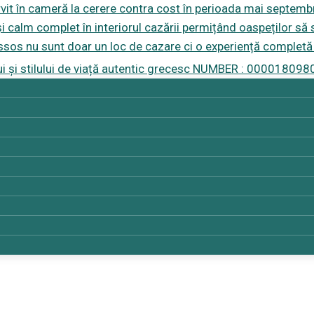
t în cameră la cerere contra cost în perioada mai septembrie 
e și calm complet în interiorul cazării permițând oaspeților s
erissos nu sunt doar un loc de cazare ci o experiență complet
ui și stilului de viață autentic grecesc NUMBER : 000018098