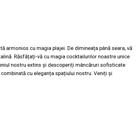
ată armonios cu magia plajei. De dimineața până seara, vă
alină. Răsfățați-vă cu magia cocktailurilor noastre unice
eniul nostru extins și descoperiți mâncăruri sofisticate
i combinată cu eleganța spațiului nostru. Veniți și