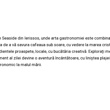
re Seaside din Ierissos, unde arta gastronomiei este combin
ea de a vă savura cafeaua sub soare, cu vedere la marea crist
ientele proaspete, locale, cu bucătăria creativă. Explorați m
ent al zilei devine o aventură încântătoare, cu liniștea plaje
tronomic la malul mării.