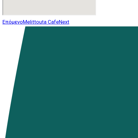
Επόμενο
Melittouta Cafe
Next