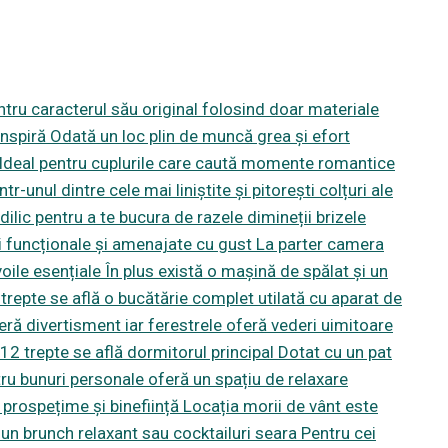
ntru caracterul său original folosind doar materiale
nspiră Odată un loc plin de muncă grea și efort
ă Ideal pentru cuplurile care caută momente romantice
tr-unul dintre cele mai liniștite și pitorești colțuri ale
ilic pentru a te bucura de razele dimineții brizele
ri funcționale și amenajate cu gust La parter camera
oile esențiale În plus există o mașină de spălat și un
 trepte se află o bucătărie complet utilată cu aparat de
eră divertisment iar ferestrele oferă vederi uimitoare
n 12 trepte se află dormitorul principal Dotat cu un pat
u bunuri personale oferă un spațiu de relaxare
 prospețime și bineființă Locația morii de vânt este
un brunch relaxant sau cocktailuri seara Pentru cei