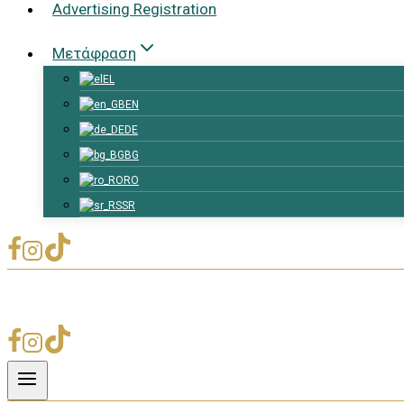
Advertising Registration
Μετάφραση
EL
EN
DE
BG
RO
SR