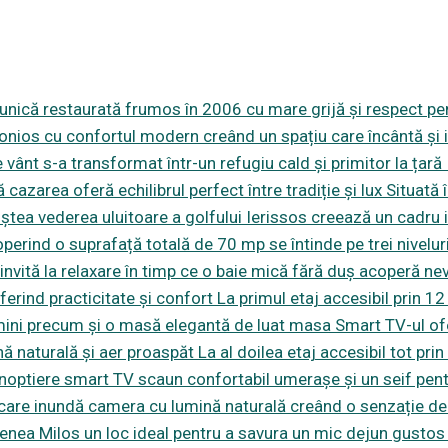
ă unică restaurată frumos în 2006 cu mare grijă și respect pe
nios cu confortul modern creând un spațiu care încântă și i
vânt s-a transformat într-un refugiu cald și primitor la țar
cazarea oferă echilibrul perfect între tradiție și lux Situată în
ștea vederea uluitoare a golfului Ierissos creează un cadru id
perind o suprafață totală de 70 mp se întinde pe trei nivelu
nvită la relaxare în timp ce o baie mică fără duș acoperă nev
erind practicitate și confort La primul etaj accesibil prin 12
r mini precum și o masă elegantă de luat masa Smart TV-ul of
nă naturală și aer proaspăt La al doilea etaj accesibil tot pri
noptiere smart TV scaun confortabil umerașe și un seif pentr
e care inundă camera cu lumină naturală creând o senzație de
fenea Milos un loc ideal pentru a savura un mic dejun gustos 