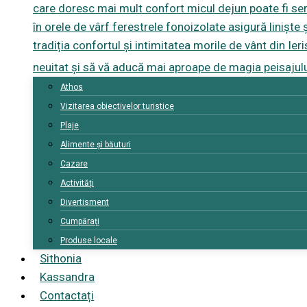
care doresc mai mult confort micul dejun poate fi servi
în orele de vârf ferestrele fonoizolate asigură linișt
tradiția confortul și intimitatea morile de vânt din I
neuitat și să vă aducă mai aproape de magia peisajul
Athos
Vizitarea obiectivelor turistice
Plaje
Alimente și băuturi
Cazare
Activități
Divertisment
Cumpărați
Produse locale
Sithonia
Kassandra
Contactați