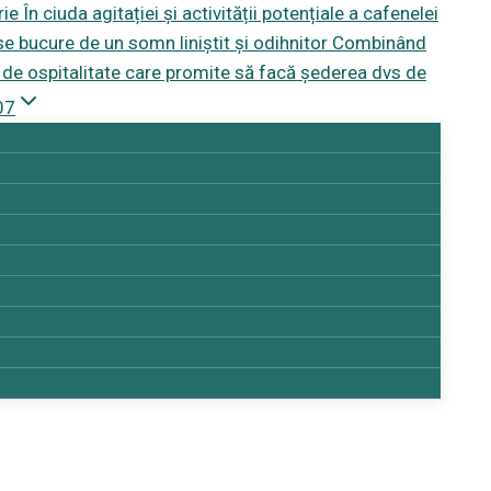
În ciuda agitației și activității potențiale a cafenelei
ă se bucure de un somn liniștit și odihnitor Combinând
ă de ospitalitate care promite să facă șederea dvs de
07