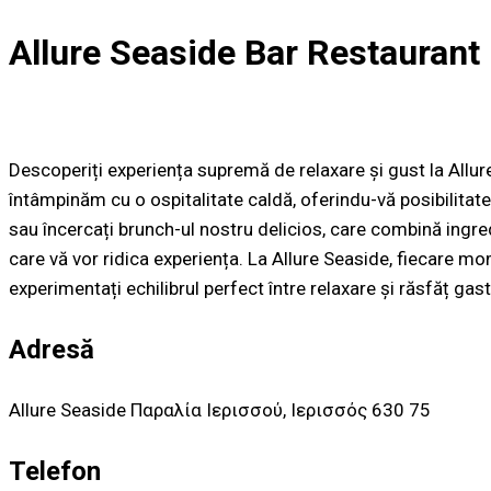
Allure Seaside Bar Restaurant
Descoperiți experiența supremă de relaxare și gust la Allu
întâmpinăm cu o ospitalitate caldă, oferindu-vă posibilitat
sau încercați brunch-ul nostru delicios, care combină ingred
care vă vor ridica experiența. La Allure Seaside, fiecare mom
experimentați echilibrul perfect între relaxare și răsfăț gas
Adresă
Allure Seaside Παραλία Ιερισσού, Ιερισσός 630 75
Telefon