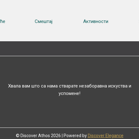
se
zadovolje
иће
Смештај
Активности
osnovne
potrebe
vetrenjača
se
pretvorila
u
topao
i
Хвала вам што са нама стварате незаборавна искуства и
gostoljubiv
успомене!
seoski
kutak
Idealna
za
parove
© Discover Athos 2026 | Powered by
Discover Elegance