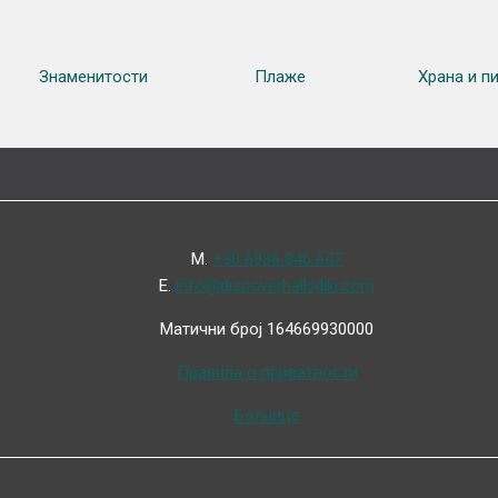
Знаменитости
Плаже
Храна и п
Μ.
+30 6936 846 647
Ε.
info@discoverhalkidiki.com
Матични број 164669930000
Правила о приватности
Болнице