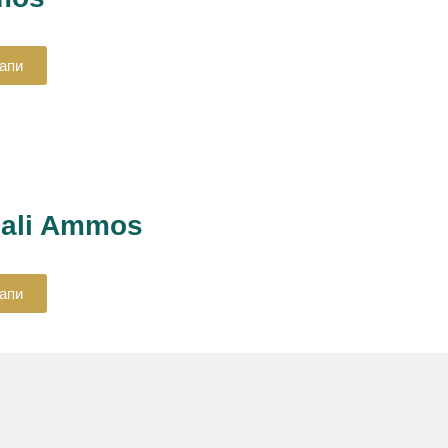
мапи
ali Ammos
мапи