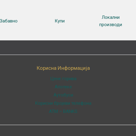
Локални
Забавно
Купи
производи
Корисна Информација
Цене горива
Апотеке
Аутобуси
Корисни бројеви телефона
ATM – BANKS