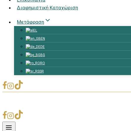
Διαφημιστική Καταχώριση
Μετάφραση
EL
EN
DE
BG
RO
SR