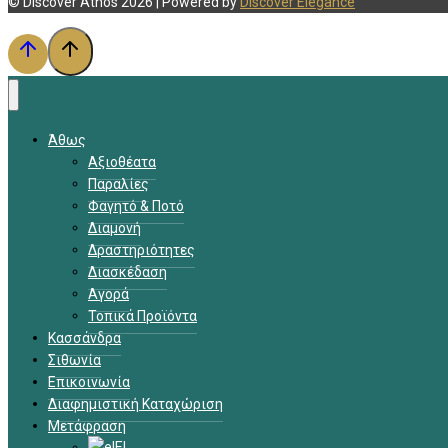
© Discover Athos 2026 | Powered by
Discover Elegance
Άθως
Αξιοθέατα
Παραλίες
Φαγητό & Ποτό
Διαμονή
Δραστηριότητες
Διασκέδαση
Αγορά
Τοπικά Προϊόντα
Κασσάνδρα
Σιθωνία
Επικοινωνία
Διαφημιστική Καταχώριση
Μετάφραση
EL