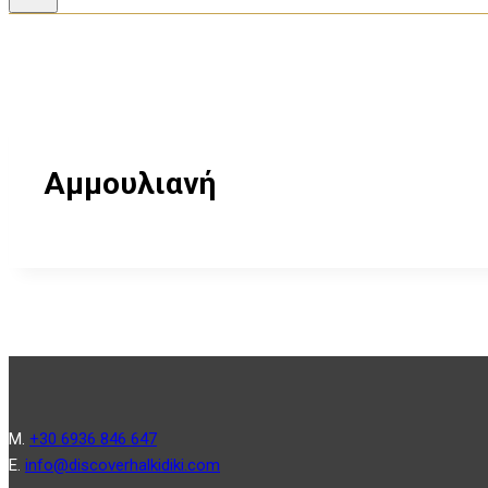
Αμμουλιανή
Μ.
+30 6936 846 647
Ε.
info@discoverhalkidiki.com