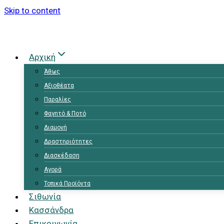
Skip to content
Αρχική
Άθως
Αξιοθέατα
Παραλίες
Φαγητό & Ποτό
Διαμονή
Δραστηριότητες
Διασκέδαση
Αγορά
Τοπικά Προϊόντα
Σιθωνία
Κασσάνδρα
Επικοινωνία