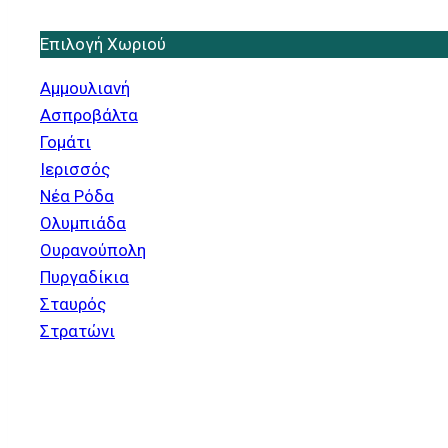
Επιλογή Χωριού
Αμμουλιανή
Ασπροβάλτα
Γομάτι
Ιερισσός
Νέα Ρόδα
Ολυμπιάδα
Ουρανούπολη
Πυργαδίκια
Σταυρός
Στρατώνι