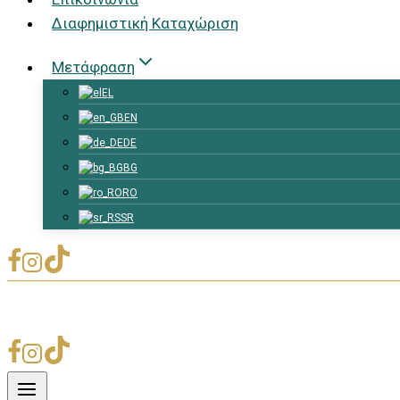
Διαφημιστική Καταχώριση
Μετάφραση
EL
EN
DE
BG
RO
SR