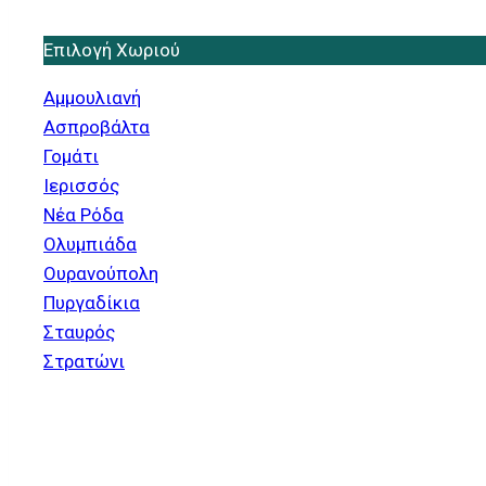
Επιλογή Χωριού
Αμμουλιανή
Ασπροβάλτα
Γομάτι
Ιερισσός
Νέα Ρόδα
Ολυμπιάδα
Ουρανούπολη
Πυργαδίκια
Σταυρός
Στρατώνι