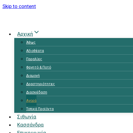
Skip to content
Αρχική
Άθως
Αξιοθέατα
Παραλίες
Φαγητό & Ποτό
Διαμονή
Δραστηριότητες
Διασκέδαση
Αγορά
Τοπικά Προϊόντα
Σιθωνία
Κασσάνδρα
Επικοινωνία