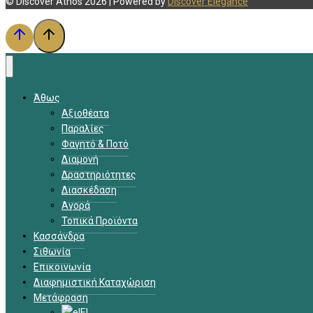
© Discover Athos 2026 | Powered by
Discover Elegance
Άθως
Αξιοθέατα
Παραλίες
Φαγητό & Ποτό
Διαμονή
Δραστηριότητες
Διασκέδαση
Αγορά
Τοπικά Προϊόντα
Κασσάνδρα
Σιθωνία
Επικοινωνία
Διαφημιστική Καταχώριση
Μετάφραση
EL