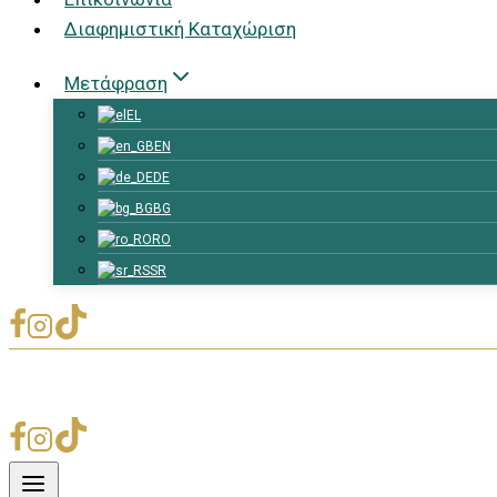
Διαφημιστική Καταχώριση
Μετάφραση
EL
EN
DE
BG
RO
SR