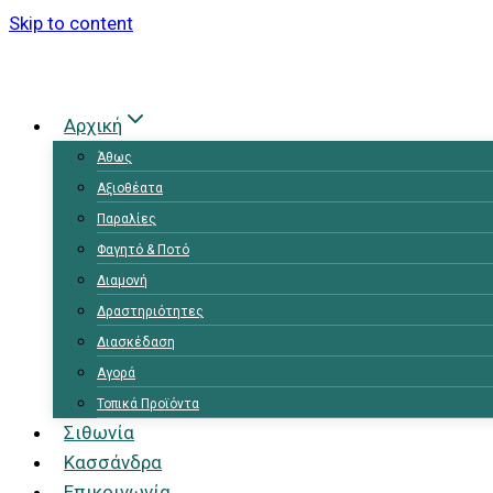
Skip to content
Αρχική
Άθως
Αξιοθέατα
Παραλίες
Φαγητό & Ποτό
Διαμονή
Δραστηριότητες
Διασκέδαση
Αγορά
Τοπικά Προϊόντα
Σιθωνία
Κασσάνδρα
Επικοινωνία