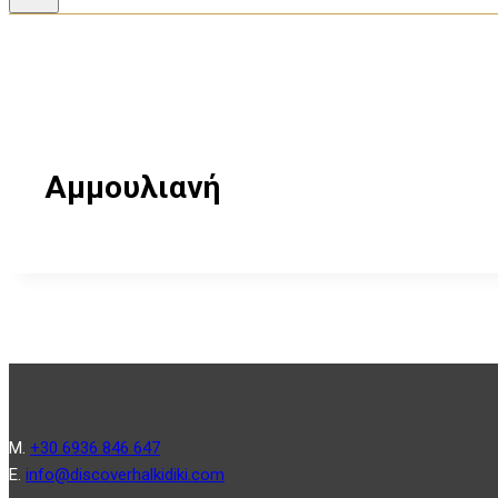
Αμμουλιανή
Μ.
+30 6936 846 647
Ε.
info@discoverhalkidiki.com