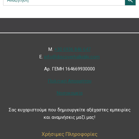
for:
Μ.
+30 6936 846 647
Ε.
info@discoverhalkidiki.com
Αρ. ΓΕΜΗ 164669930000
Πολιτική Απορρήτου
Νοσοκομεία
Σας ευχαριστούμε που δημιουργείτε αξέχαστες εμπειρίες
και αναμνήσεις μαζί μας!
Χρήσιμες Πληροφορίες