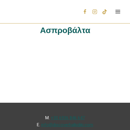
Ασπροβάλτα
Μ.
+30 6936 846 647
Ε.
info@discoverhalkidiki.com