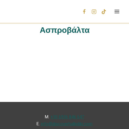
Ασπροβάλτα
Μ.
+30 6936 846 647
Ε.
info@discoverhalkidiki.com