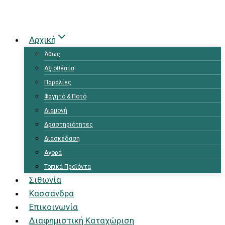
Αρχική
Άθως
Αξιοθέατα
Παραλίες
Φαγητό & Ποτό
Διαμονή
Δραστηριότητες
Διασκέδαση
Αγορά
Τοπικά Προϊόντα
Σιθωνία
Κασσάνδρα
Επικοινωνία
Διαφημιστική Καταχώριση