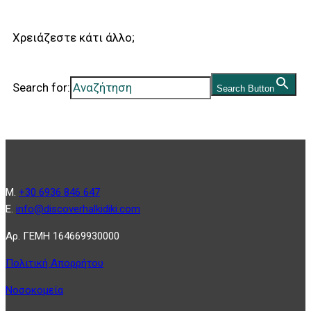
Χρειάζεστε κάτι άλλο;
Search for:
Search Button
Μ.
+30 6936 846 647
Ε.
info@discoverhalkidiki.com
Αρ. ΓΕΜΗ 164669930000
Πολιτική Απορρήτου
Νοσοκομεία