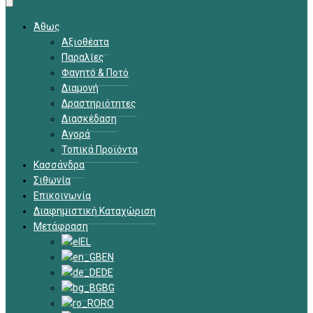
Άθως
Αξιοθέατα
Παραλίες
Φαγητό & Ποτό
Διαμονή
Δραστηριότητες
Διασκέδαση
Αγορά
Τοπικά Προϊόντα
Κασσάνδρα
Σιθωνία
Επικοινωνία
Διαφημιστική Καταχώριση
Μετάφραση
EL
EN
DE
BG
RO