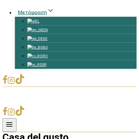
Μετάφραση
EL
EN
DE
BG
RO
SR
Casa del gusto