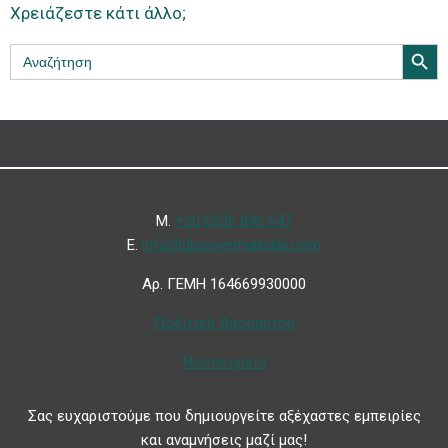
Χρειάζεστε κάτι άλλο;
Search Butt
Search
for:
Μ.
+30 6936 846 647
Ε.
info@discoverhalkidiki.com
Αρ. ΓΕΜΗ 164669930000
Πολιτική Απορρήτου
Νοσοκομεία
Σας ευχαριστούμε που δημιουργείτε αξέχαστες εμπειρίες
και αναμνήσεις μαζί μας!