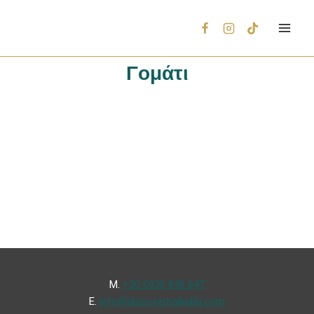
Γομάτι
Μ.
+30 6936 846 647
Ε.
info@discoverhalkidiki.com