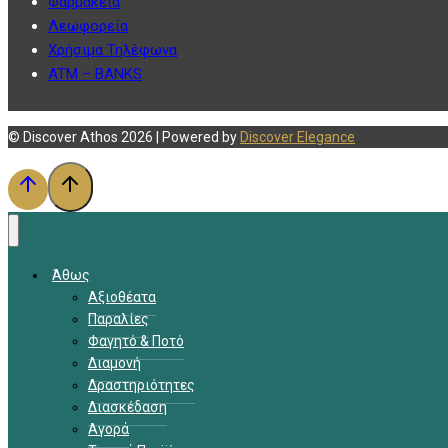
Φαρμακεία
Λεωφορεία
Χρήσιμα Τηλέφωνα
ATM – BANKS
© Discover Athos 2026 | Powered by
Discover Elegance
Άθως
Αξιοθέατα
Παραλίες
Φαγητό & Ποτό
Διαμονή
Δραστηριότητες
Διασκέδαση
Αγορά