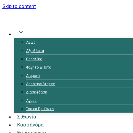
Skip to content
Αρχική
Άθως
Αξιοθέατα
Παραλίες
Φαγητό & Ποτό
Διαμονή
Δραστηριότητες
Διασκέδαση
Αγορά
Τοπικά Προϊόντα
Σιθωνία
Κασσάνδρα
Επικοινωνία