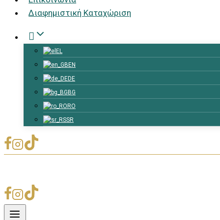
Διαφημιστική Καταχώριση
Μετάφραση
EL
EN
DE
BG
RO
SR