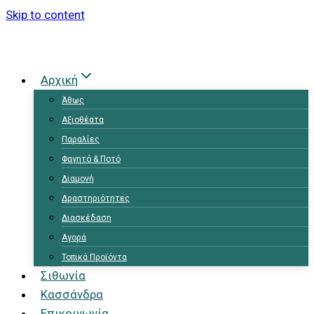
Skip to content
Αρχική
Άθως
Αξιοθέατα
Παραλίες
Φαγητό & Ποτό
Διαμονή
Δραστηριότητες
Διασκέδαση
Αγορά
Τοπικά Προϊόντα
Σιθωνία
Κασσάνδρα
Επικοινωνία