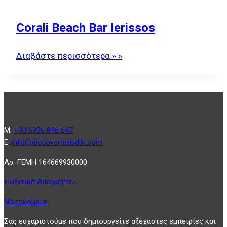
Corali Beach Bar Ierissos
Διαβάστε περισσότερα » »
Μ.
+30 6936 846 647
Ε.
info@discoverhalkidiki.com
Αρ. ΓΕΜΗ 164669930000
Πολιτική Απορρήτου
Νοσοκομεία
Σας ευχαριστούμε που δημιουργείτε αξέχαστες εμπειρίες και