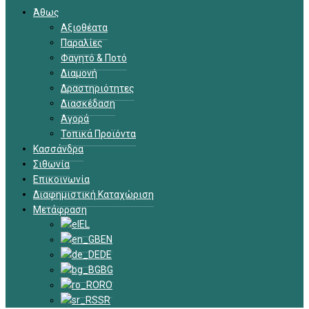
Άθως
Αξιοθέατα
Παραλίες
Φαγητό & Ποτό
Διαμονή
Δραστηριότητες
Διασκέδαση
Αγορά
Τοπικά Προϊόντα
Κασσάνδρα
Σιθωνία
Επικοινωνία
Διαφημιστική Καταχώριση
Μετάφραση
EL
EN
DE
BG
RO
SR