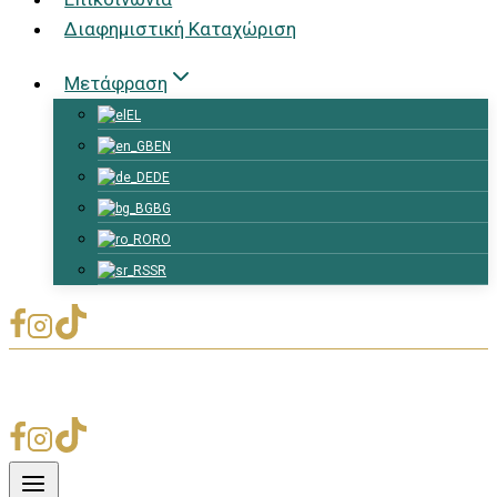
Διαφημιστική Καταχώριση
Μετάφραση
EL
EN
DE
BG
RO
SR