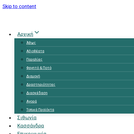
Skip to content
Αρχική
Άθως
Αξιοθέατα
Παραλίες
Φαγητό & Ποτό
Διαμονή
Δραστηριότητες
Διασκέδαση
Αγορά
Τοπικά Προϊόντα
Σιθωνία
Κασσάνδρα
Επικοινωνία