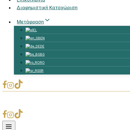
Διαφημιστική Καταχώριση
Μετάφραση
EL
EN
DE
BG
RO
SR