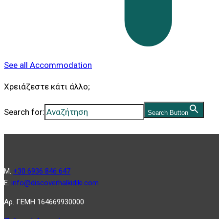
See all Accommodation
Χρειάζεστε κάτι άλλο;
Search for:
Search Button
Μ.
+30 6936 846 647
Ε.
info@discoverhalkidiki.com
Αρ. ΓΕΜΗ 164669930000