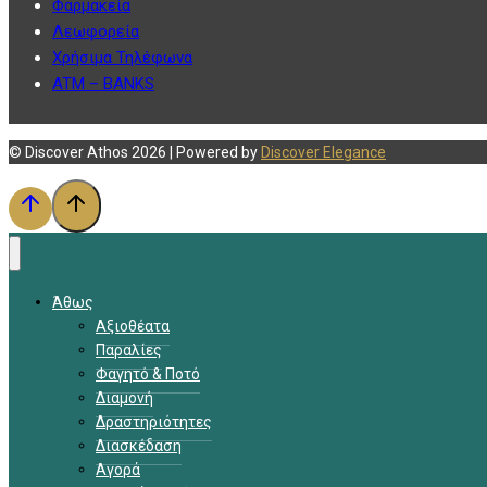
Φαρμακεία
Λεωφορεία
Χρήσιμα Τηλέφωνα
ATM – BANKS
© Discover Athos 2026 | Powered by
Discover Elegance
Άθως
Αξιοθέατα
Παραλίες
Φαγητό & Ποτό
Διαμονή
Δραστηριότητες
Διασκέδαση
Αγορά