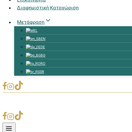
Διαφημιστική Καταχώριση
Μετάφραση
EL
EN
DE
BG
RO
SR