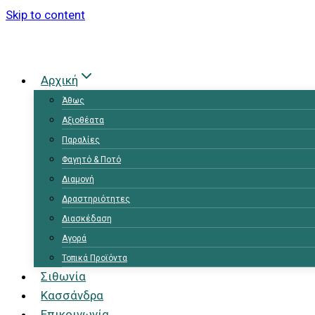
Skip to content
Αρχική
Άθως
Αξιοθέατα
Παραλίες
Φαγητό & Ποτό
Διαμονή
Δραστηριότητες
Διασκέδαση
Αγορά
Τοπικά Προϊόντα
Σιθωνία
Κασσάνδρα
Επικοινωνία