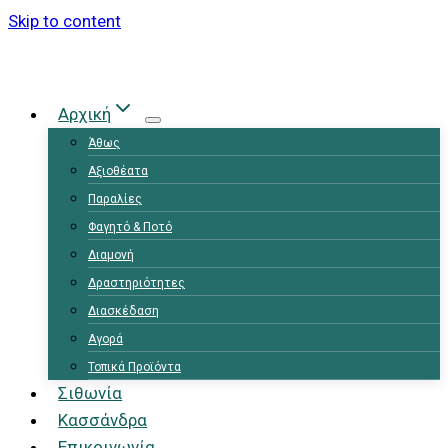
Skip to content
Αρχική
Άθως
Αξιοθέατα
Παραλίες
Φαγητό & Ποτό
Διαμονή
Δραστηριότητες
Διασκέδαση
Αγορά
Τοπικά Προϊόντα
Σιθωνία
Κασσάνδρα
Επικοινωνία