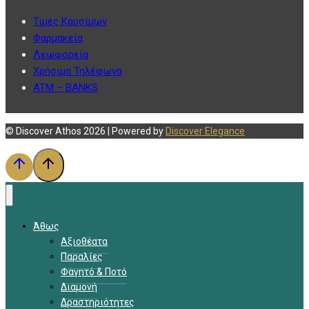
Τιμές Καυσίμων
Φαρμακεία
Λεωφορεία
Χρήσιμα Τηλέφωνα
ATM – BANKS
© Discover Athos 2026 | Powered by
Discover Elegance
Άθως
Αξιοθέατα
Παραλίες
Φαγητό & Ποτό
Διαμονή
Δραστηριότητες