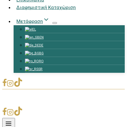
Διαφημιστική Καταχώριση
Μετάφραση
EL
EN
DE
BG
RO
SR