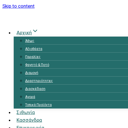
Skip to content
Αρχική
Άθως
Αξιοθέατα
Παραλίες
Φαγητό & Ποτό
Διαμονή
Δραστηριότητες
Διασκέδαση
Αγορά
Τοπικά Προϊόντα
Σιθωνία
Κασσάνδρα
Επικοινωνία