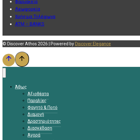
Φαρμακεία
Λεωφορεία
Χρήσιμα Τηλέφωνα
ATM – BANKS
© Discover Athos 2026 | Powered by
Discover Elegance
Άθως
Αξιοθέατα
Παραλίες
Φαγητό & Ποτό
Διαμονή
Δραστηριότητες
Διασκέδαση
Αγορά