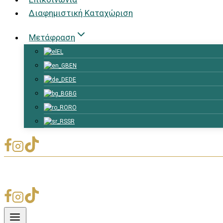
Διαφημιστική Καταχώριση
Μετάφραση
EL
EN
DE
BG
RO
SR