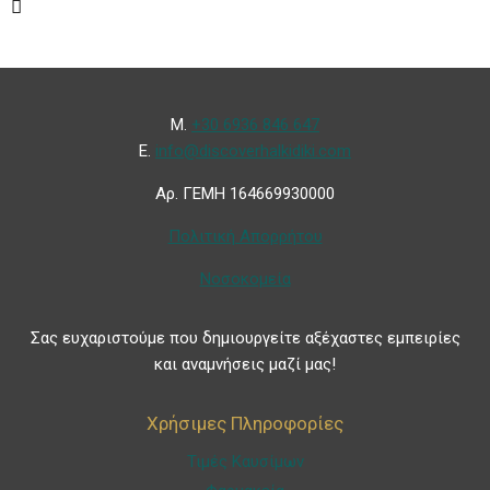
Μ.
+30 6936 846 647
Ε.
info@discoverhalkidiki.com
Αρ. ΓΕΜΗ 164669930000
Πολιτική Απορρήτου
Νοσοκομεία
Σας ευχαριστούμε που δημιουργείτε αξέχαστες εμπειρίες
και αναμνήσεις μαζί μας!
Χρήσιμες Πληροφορίες
Τιμές Καυσίμων