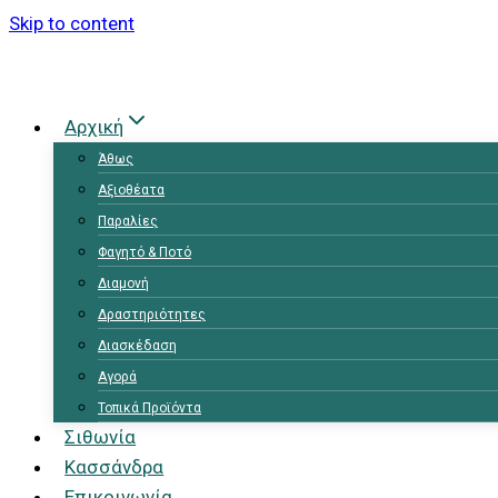
Skip to content
Αρχική
Άθως
Αξιοθέατα
Παραλίες
Φαγητό & Ποτό
Διαμονή
Δραστηριότητες
Διασκέδαση
Αγορά
Τοπικά Προϊόντα
Σιθωνία
Κασσάνδρα
Επικοινωνία