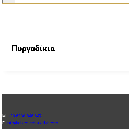
Πυργαδίκια
Μ.
+30 6936 846 647
Ε.
info@discoverhalkidiki.com