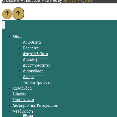
© Discover Athos 2026 | Powered by
Discover Elegance
Άθως
Αξιοθέατα
Παραλίες
Φαγητό & Ποτό
Διαμονή
Δραστηριότητες
Διασκέδαση
Αγορά
Τοπικά Προϊόντα
Κασσάνδρα
Σιθωνία
Επικοινωνία
Διαφημιστική Καταχώριση
Μετάφραση
EL