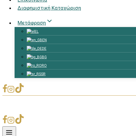
Διαφημιστική Καταχώριση
Μετάφραση
EL
EN
DE
BG
RO
SR