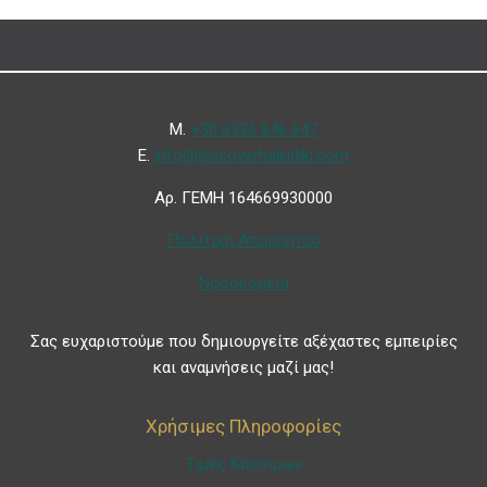
Μ.
+30 6936 846 647
Ε.
info@discoverhalkidiki.com
Αρ. ΓΕΜΗ 164669930000
Πολιτική Απορρήτου
Νοσοκομεία
Σας ευχαριστούμε που δημιουργείτε αξέχαστες εμπειρίες
και αναμνήσεις μαζί μας!
Χρήσιμες Πληροφορίες
Τιμές Καυσίμων