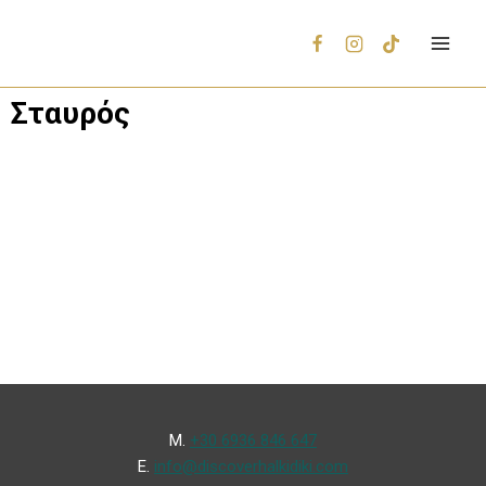
Σταυρός
Μ.
+30 6936 846 647
Ε.
info@discoverhalkidiki.com