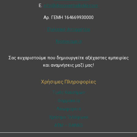
Ε.
info@discoverhalkidiki.com
Αρ. ΓΕΜΗ 164669930000
Πολιτική Απορρήτου
Νοσοκομεία
Σας ευχαριστούμε που δημιουργείτε αξέχαστες εμπειρίες
και αναμνήσεις μαζί μας!
Χρήσιμες Πληροφορίες
Τιμές Καυσίμων
Φαρμακεία
Λεωφορεία
Χρήσιμα Τηλέφωνα
ATM – BANKS