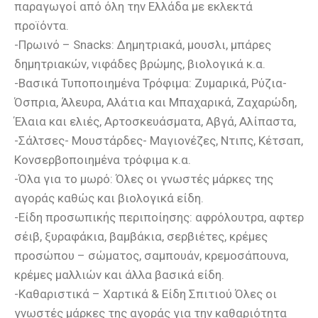
παραγωγοί από όλη την Ελλάδα με εκλεκτά
προϊόντα.
-Πρωινό – Snacks: Δημητριακά, μουσλι, μπάρες
δημητριακών, νιφάδες βρώμης, βιολογικά κ.α.
-Βασικά Τυποποιημένα Τρόφιμα: Ζυμαρικά, Ρύζια-
Όσπρια, Άλευρα, Αλάτια και Μπαχαρικά, Ζαχαρώδη,
Έλαια και ελιές, Αρτοσκευάσματα, Αβγά, Αλίπαστα,
-Σάλτσες- Μουστάρδες- Μαγιονέζες, Ντιπς, Κέτσαπ,
Κονσερβοποιημένα τρόφιμα κ.α.
-Όλα για το μωρό: Όλες οι γνωστές μάρκες της
αγοράς καθώς και βιολογικά είδη.
-Είδη προσωπικής περιποίησης: αφρόλουτρα, αφτερ
σέιβ, ξυραφάκια, βαμβάκια, σερβιέτες, κρέμες
προσώπου – σώματος, σαμπουάν, κρεμοσάπουνα,
κρέμες μαλλιών και άλλα βασικά είδη.
-Καθαριστικά – Χαρτικά & Είδη Σπιτιού Όλες οι
γνωστές μάρκες της αγοράς για την καθαριότητα