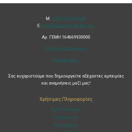
Μ.
+30 6936 846 647
Ε.
info@discoverhalkidiki.com
Αρ. ΓΕΜΗ 164669930000
Πολιτική Απορρήτου
Νοσοκομεία
Σας ευχαριστούμε που δημιουργείτε αξέχαστες εμπειρίες
και αναμνήσεις μαζί μας!
Χρήσιμες Πληροφορίες
Τιμές Καυσίμων
Φαρμακεία
Λεωφορεία